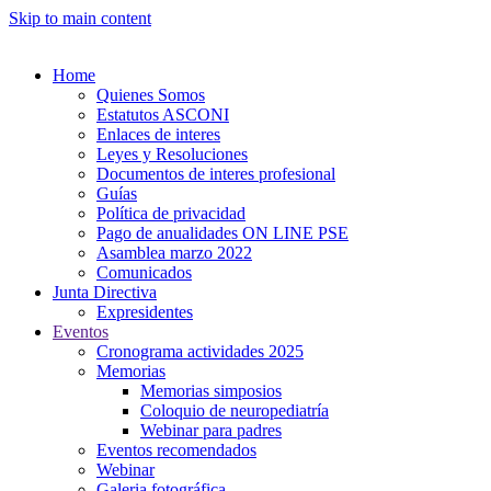
Skip to main content
Home
Quienes Somos
Estatutos ASCONI
Enlaces de interes
Leyes y Resoluciones
Documentos de interes profesional
Guías
Política de privacidad
Pago de anualidades ON LINE PSE
Asamblea marzo 2022
Comunicados
Junta Directiva
Expresidentes
Eventos
Cronograma actividades 2025
Memorias
Memorias simposios
Coloquio de neuropediatría
Webinar para padres
Eventos recomendados
Webinar
Galeria fotográfica